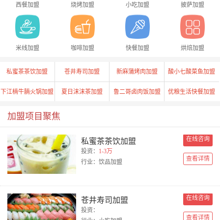
西餐加盟
烧烤加盟
小吃加盟
披萨加盟
米线加盟
咖啡加盟
快餐加盟
烘焙加盟
私蜜茶茶饮加盟
苍井寿司加盟
新麻蒲烤肉加盟
酸小七酸菜鱼加盟
下江楠牛腩火锅加盟
夏日沫沫茶加盟
鲁二哥卤肉饭加盟
优粮生活快餐加盟
优蒂咖啡加盟
托馥咖啡加盟
加盟项目聚焦
在线咨询
私蜜茶茶饮加盟
投资：
1-3万
查看详情
行业：饮品加盟
在线咨询
苍井寿司加盟
投资：
查看详情